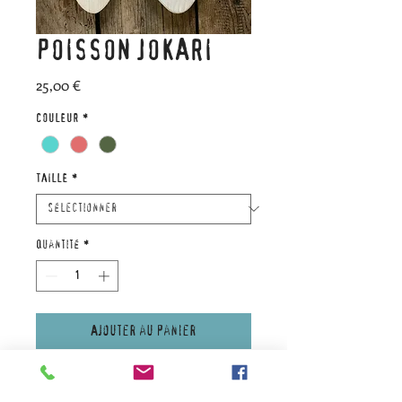
POISSON JOKARI
Prix
25,00 €
COULEUR
*
TAILLE
*
Quantité
*
Ajouter au panier
Poisson de présentation JOKARI