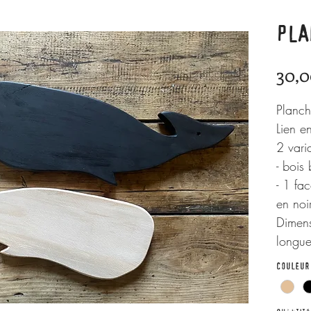
PLA
30,0
Planch
Lien en
2 vari
- bois
- 1 fa
en noi
Dimens
longue
COULEUR