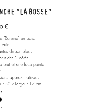
NCHE "LA BOSSE"
Prix
0 €
e "Baleine" en bois.
 cuir.
antes disponibles :
 brut des 2 côtés
ce brut et une face peinte
r
ions approximatives :
ur 50 x largeur 17 cm
*