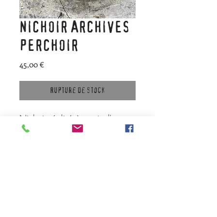
NICHOIR ARCHIVES
PERCHOIR
Prix
45,00 €
Rupture de stock
Nichoir réalisé à partir d'une
ancienne boite à archives en
bois brut. Toit en zinc.
1 trou. Fermeture par crochet.
Matériau recyclé : présente
donc des traces du passé.
Dimensions approximatives : 23
x 11 x 29 cm de hauteur