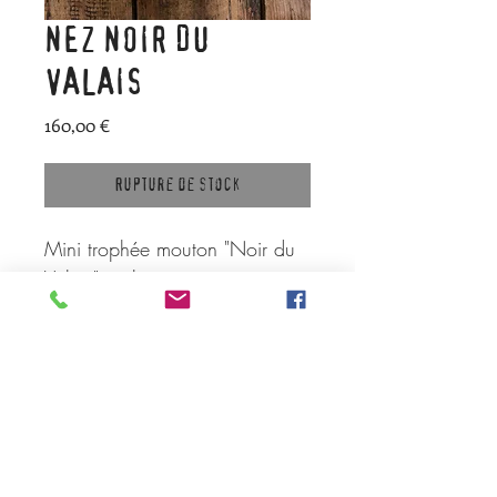
NEZ NOIR DU
VALAIS
Prix
160,00 €
Rupture de stock
Mini trophée mouton "Noir du
Valais" réalisé avec une pièce
de bois en chêne et objets
recyclés, notamment cuillères
en bois (buis) pour les oreilles
et ancien interrupteur en
bakelite pour les naseaux.
Possède un crochet à l'arrière
pour fixation au mur.