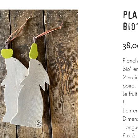
PLA
BIO
38,0
Planch
bio" e
2 vari
poire.
Le fru
!
Lien en
Dimens
longu
Prix à