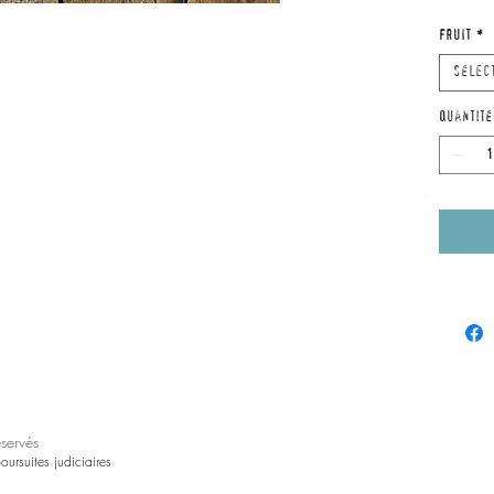
contra
FRUIT
*
Sélec
Quantité
éservés
ursuites judiciaires