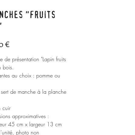
NCHES "FRUITS
"
Prix
0 €
e de présentation "Lapin fruits
n bois.
antes au choix : pomme ou
it sert de manche à la planche
 cuir
ions approximatives :
eur 45 cm x largeur 13 cm
 l'unité, photo non