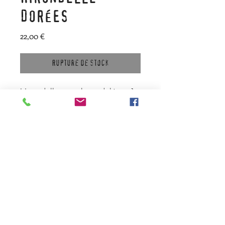
DORÉES
Prix
22,00 €
Rupture de stock
Hirondelle en tôle ondulée, 1
face dorée, 1 face rouillée ou
galvanisée
A fixer sur un mur
Dimensions approximatives : 15
cm de largeur x 19 cm de
longueur.
Prix à l'unité