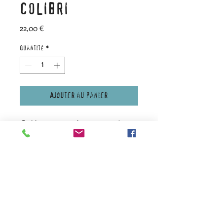
COLIBRI
Prix
22,00 €
Quantité
*
Ajouter au panier
Colibri en métal à suspendre
ou fixer au mur. 1 face dorée,
1 face métal.
Fourni avec un fil de fer à
suspendre.
Dimensions approximatives : 32
cm de longueur x hauteur 20
cm