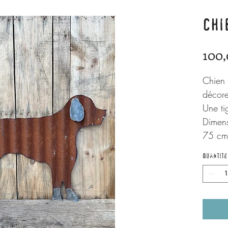
CHI
100,
Chien 
décore
Une ti
Dimens
75 cm
Quantité