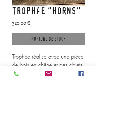
TROPHÉE "HORNS"
Prix
320,00 €
Rupture de stock
Trophée réalisé avec une pièce
de bois en chêne et des objets
recyclés (embauchoirs, cornes
faites avec anciens pieds de
chaise et anciens interrupteurs
en porcelaine et cuivre).
Crochet à l'arrière pour fixation
au mur.
Dimensions approximatives : 45
cm x 50 cm