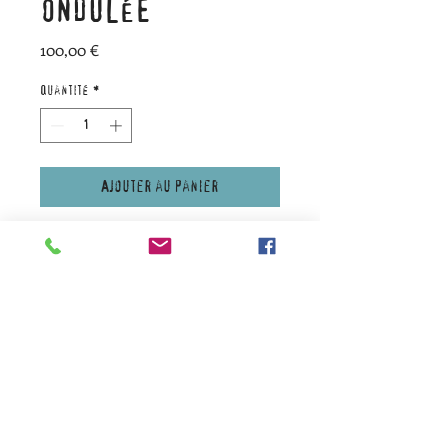
ONDULÉE
Prix
100,00 €
Quantité
*
Ajouter au panier
Chien "Scottish" en tôle
ondulée, à poser contre un
mur.
1 face rouillée, 1 face
galvanisée
Dimensions approximatives :
Longueur 80 cm x hauteur 75
cm