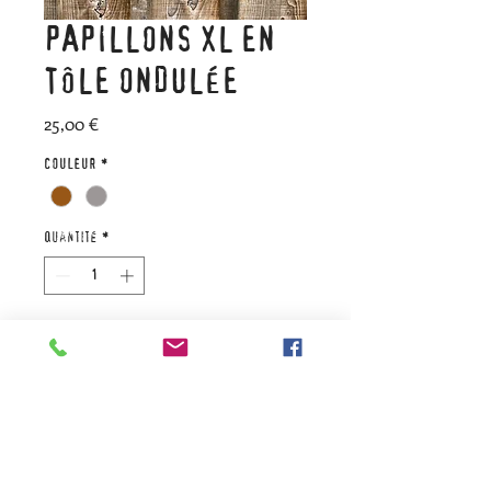
PAPILLONS XL EN
TÔLE ONDULÉE
Prix
25,00 €
COULEUR
*
Quantité
*
Ajouter au panier
Papillon réalisé en tôle ondulée
de réemploi.
2 variantes : rouillée ou galva