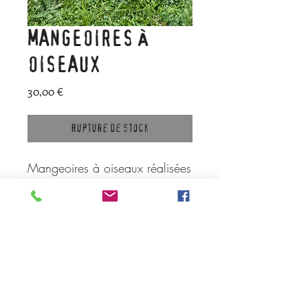
MANGEOIRES À
OISEAUX
Prix
30,00 €
Rupture de stock
Mangeoires à oiseaux réalisées
avec des passoires anciennes
et surmontées d'un oiseau en
bois et ailes zinc. 3
mangeoires au choix : numéro
1,2, 3 ou 4 (de gauche à
droite sur la photo) à choisir
lors de votre commande sur ce