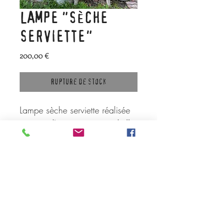
LAMPE "SÈCHE
SERVIETTE"
Prix
200,00 €
Rupture de stock
Lampe sèche serviette réalisée
à partir d'une ancienne échelle
de peintre. Agrémentée de 5
papillons en zinc autour de
l'ampoule. Système électrique
et ampoule inclus.
Dimensions : base 47 cm,
sommet 13 cm, hauteur 176
cm