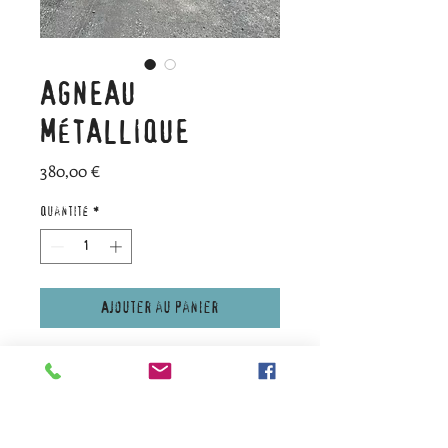
AGNEAU
MÉTALLIQUE
Prix
380,00 €
Quantité
*
Ajouter au panier
Exclusivité FAFA DES BOIS.
Agneau de taille réelle réalisé
en métal, à mettre dans le
jardin. Peut rester à l'extérieur